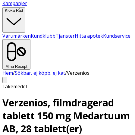
Kampanjer
Kloka Råd
Varumärken
Kundklubb
Tjänster
Hitta apotek
Kundservice
Mina Recept
Hem
/
Sökbar, ej köpb, ej kat
/
Verzenios
Läkemedel
Verzenios, filmdragerad
tablett 150 mg Medartuum
AB, 28 tablett(er)