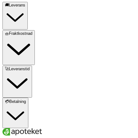
🚚Leverans
🧺Fraktkostnad
🚀Leveranstid
💳Betalning