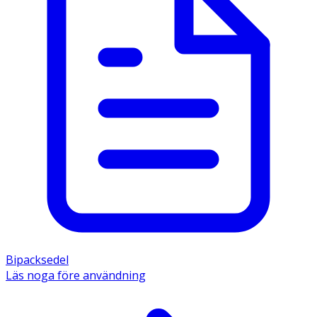
Bipacksedel
Läs noga före användning