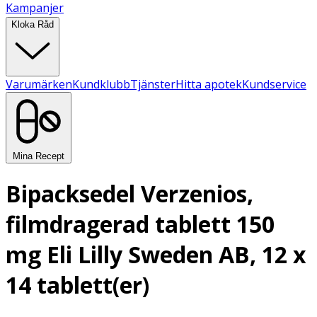
Kampanjer
Kloka Råd
Varumärken
Kundklubb
Tjänster
Hitta apotek
Kundservice
Mina Recept
Bipacksedel Verzenios,
filmdragerad tablett 150
mg Eli Lilly Sweden AB, 12 x
14 tablett(er)