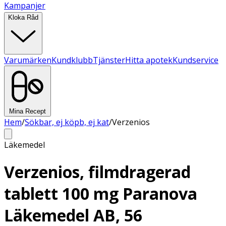
Kampanjer
Kloka Råd
Varumärken
Kundklubb
Tjänster
Hitta apotek
Kundservice
Mina Recept
Hem
/
Sökbar, ej köpb, ej kat
/
Verzenios
Läkemedel
Verzenios, filmdragerad
tablett 100 mg Paranova
Läkemedel AB, 56