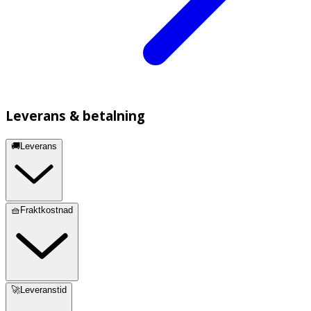
Leverans & betalning
🚚Leverans
🧺Fraktkostnad
🚀Leveranstid