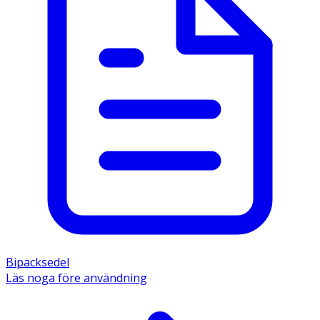
Bipacksedel
Läs noga före användning