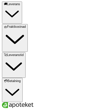
🚚Leverans
🧺Fraktkostnad
🚀Leveranstid
💳Betalning