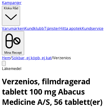
Kampanjer
Kloka Råd
Varumärken
Kundklubb
Tjänster
Hitta apotek
Kundservice
Mina Recept
Hem
/
Sökbar, ej köpb, ej kat
/
Verzenios
Läkemedel
Verzenios, filmdragerad
tablett 100 mg Abacus
Medicine A/S, 56 tablett(er)