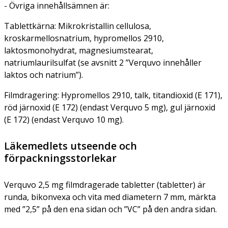
- Övriga innehållsämnen är:
Tablettkärna:
Mikrokristallin cellulosa,
kroskarmellosnatrium, hypromellos 2910,
laktosmonohydrat, magnesiumstearat,
natriumlaurilsulfat (se avsnitt 2 ”Verquvo innehåller
laktos och natrium”).
Filmdragering:
Hypromellos 2910, talk, titandioxid (E 171),
röd järnoxid (E 172) (endast Verquvo 5 mg), gul järnoxid
(E 172) (endast Verquvo 10 mg).
Läkemedlets utseende och
förpackningsstorlekar
Verquvo 2,5 mg filmdragerade tabletter (tabletter) är
runda, bikonvexa och vita med diametern 7 mm, märkta
med ”2,5” på den ena sidan och ”VC” på den andra sidan.