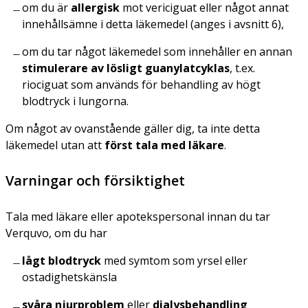
om du är
allergisk
mot vericiguat eller något annat
innehållsämne i detta läkemedel (anges i avsnitt 6),
om du tar något läkemedel som innehåller en annan
stimulerare av lösligt guanylatcyklas
, t.ex.
riociguat som används för behandling av högt
blodtryck i lungorna.
Om något av ovanstående gäller dig, ta inte detta
läkemedel utan att
först tala med läkare
.
Varningar och försiktighet
Tala med läkare eller apotekspersonal innan du tar
Verquvo, om du har
lågt blodtryck
med symtom som yrsel eller
ostadighetskänsla
svåra njurproblem
eller
dialysbehandling