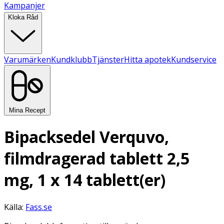
Kampanjer
Kloka Råd
Varumärken
Kundklubb
Tjänster
Hitta apotek
Kundservice
Mina Recept
Bipacksedel Verquvo,
filmdragerad tablett 2,5
mg, 1 x 14 tablett(er)
Källa:
Fass.se