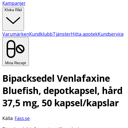
Kampanjer
Kloka Råd
Varumärken
Kundklubb
Tjänster
Hitta apotek
Kundservice
Mina Recept
Bipacksedel Venlafaxine
Bluefish, depotkapsel, hård
37,5 mg, 50 kapsel/kapslar
Källa:
Fass.se