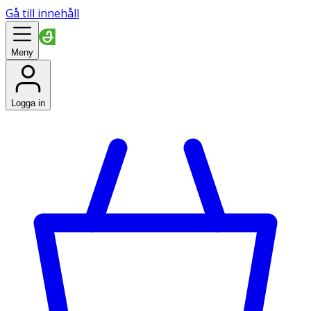
Gå till innehåll
Meny
Logga in