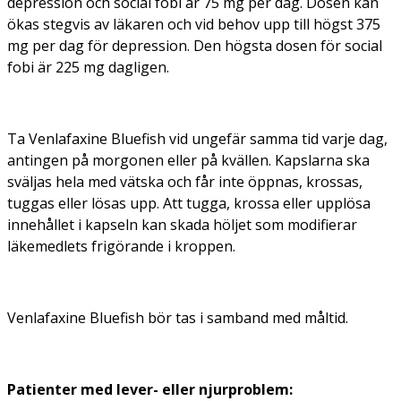
depression och social fobi är 75 mg per dag. Dosen kan
ökas stegvis av läkaren och vid behov upp till högst 375
mg per dag för depression. Den högsta dosen för social
fobi är 225 mg dagligen.
Ta Venlafaxine Bluefish vid ungefär samma tid varje dag,
antingen på morgonen eller på kvällen. Kapslarna ska
sväljas hela med vätska och får inte öppnas, krossas,
tuggas eller lösas upp. Att tugga, krossa eller upplösa
innehållet i kapseln kan skada höljet som modifierar
läkemedlets frigörande i kroppen.
Venlafaxine Bluefish bör tas i samband med måltid.
Patienter med lever- eller njurproblem: