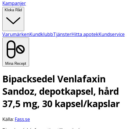
Kampanjer
Kloka Råd
Varumärken
Kundklubb
Tjänster
Hitta apotek
Kundservice
Mina Recept
Bipacksedel Venlafaxin
Sandoz, depotkapsel, hård
37,5 mg, 30 kapsel/kapslar
Källa:
Fass.se