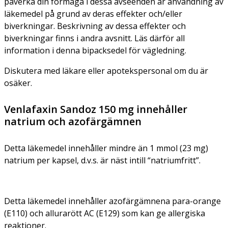
påverka din förmåga i dessa avseenden är användning av
läkemedel på grund av deras effekter och/eller
biverkningar. Beskrivning av dessa effekter och
biverkningar finns i andra avsnitt. Läs därför all
information i denna bipacksedel för vägledning.
Diskutera med läkare eller apotekspersonal om du är
osäker.
Venlafaxin Sandoz 150 mg innehåller
natrium och azofärgämnen
Detta läkemedel innehåller mindre än 1 mmol (23 mg)
natrium per kapsel, d.v.s. är näst intill “natriumfritt”.
Detta läkemedel innehåller azofärgämnena para-orange
(E110) och allurarött AC (E129) som kan ge allergiska
reaktioner.