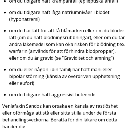
om du tidigare haft krampanfall (epileptiska anfall)
om du tidigare haft låga natriumnivåer i blodet
(hyponatremi)
om du har lätt för att få blåmärken eller om du blöder
lätt (om du haft blödningsrubbningar), eller om du tar
andra läkemedel som kan öka risken för blödning t.ex.
warfarin (används för att förhindra blodproppar),
eller om du är gravid (se ”Graviditet och amning”)
om du eller någon i din familj har haft mani eller
bipolär störning (känsla av överdriven upphetsning
eller eufori)
om du tidigare haft aggressivt beteende.
Venlafaxin Sandoz kan orsaka en känsla av rastlöshet
eller oförmåga att stå eller sitta stilla under de första
behandlingsveckorna. Berätta för din läkare om detta
händer dig.