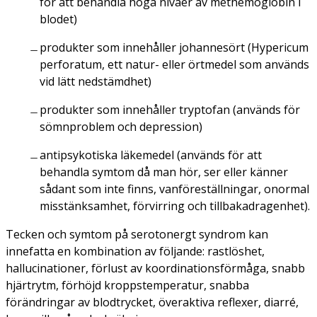
för att behandla höga nivåer av methemoglobin i
blodet)
produkter som innehåller johannesört (
Hypericum
perforatum
, ett natur- eller örtmedel som används
vid lätt nedstämdhet)
produkter som innehåller tryptofan (används för
sömnproblem och depression)
antipsykotiska läkemedel (används för att
behandla symtom då man hör, ser eller känner
sådant som inte finns, vanföreställningar, onormal
misstänksamhet, förvirring och tillbakadragenhet).
Tecken och symtom på serotonergt syndrom kan
innefatta en kombination av följande: rastlöshet,
hallucinationer, förlust av koordinationsförmåga, snabb
hjärtrytm, förhöjd kroppstemperatur, snabba
förändringar av blodtrycket, överaktiva reflexer, diarré,