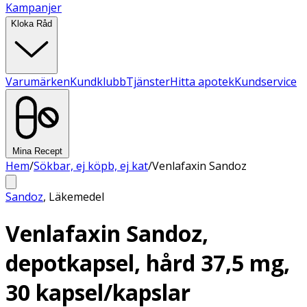
Kampanjer
Kloka Råd
Varumärken
Kundklubb
Tjänster
Hitta apotek
Kundservice
Mina Recept
Hem
/
Sökbar, ej köpb, ej kat
/
Venlafaxin Sandoz
Sandoz
,
Läkemedel
Venlafaxin Sandoz,
depotkapsel, hård 37,5 mg,
30 kapsel/kapslar