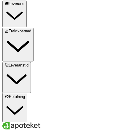
🚚Leverans
🧺Fraktkostnad
🚀Leveranstid
💳Betalning