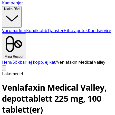
Kampanjer
Kloka Råd
Varumärken
Kundklubb
Tjänster
Hitta apotek
Kundservice
Mina Recept
Hem
/
Sökbar, ej köpb, ej kat
/
Venlafaxin Medical Valley
Läkemedel
Venlafaxin Medical Valley,
depottablett 225 mg, 100
tablett(er)