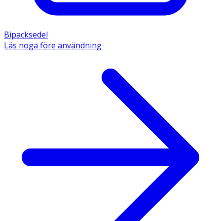
Bipacksedel
Läs noga före användning