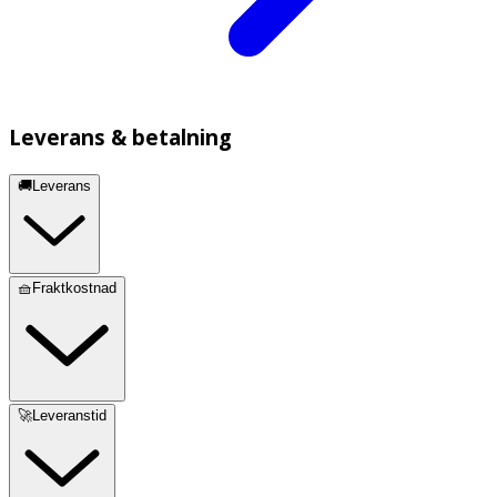
Leverans & betalning
🚚Leverans
🧺Fraktkostnad
🚀Leveranstid