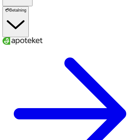
💳Betalning