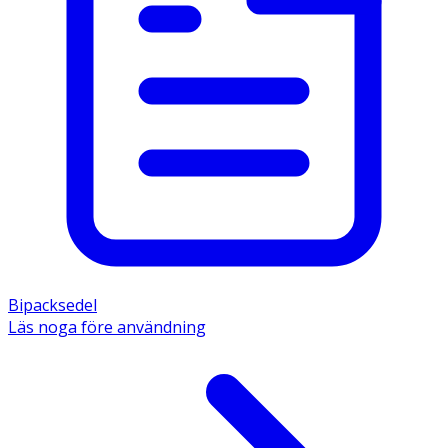
Bipacksedel
Läs noga före användning