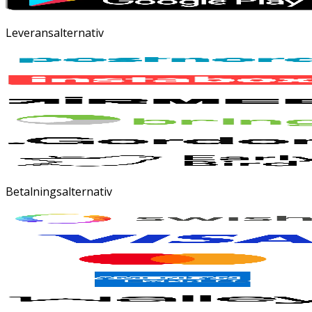
Leveransalternativ
Betalningsalternativ