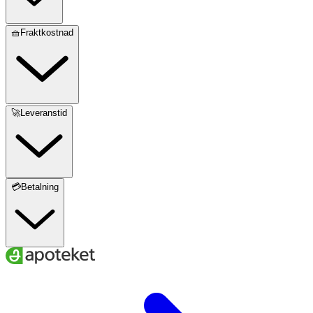
🧺Fraktkostnad
🚀Leveranstid
💳Betalning