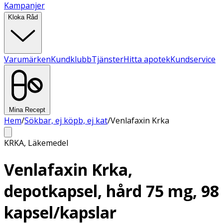
Kampanjer
Kloka Råd
Varumärken
Kundklubb
Tjänster
Hitta apotek
Kundservice
Mina Recept
Hem
/
Sökbar, ej köpb, ej kat
/
Venlafaxin Krka
KRKA
,
Läkemedel
Venlafaxin Krka,
depotkapsel, hård 75 mg, 98
kapsel/kapslar