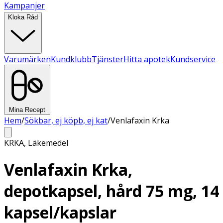
Kampanjer
Kloka Råd
Varumärken
Kundklubb
Tjänster
Hitta apotek
Kundservice
Mina Recept
Hem
/
Sökbar, ej köpb, ej kat
/
Venlafaxin Krka
KRKA
,
Läkemedel
Venlafaxin Krka,
depotkapsel, hård 75 mg, 14
kapsel/kapslar