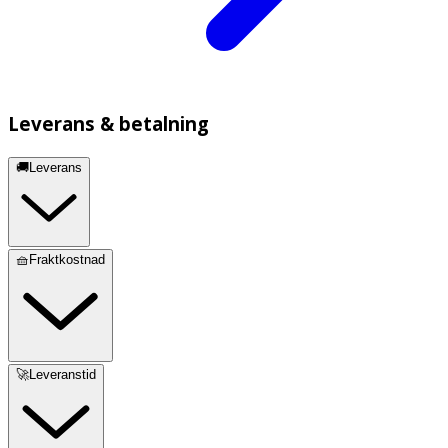
Leverans & betalning
🚚Leverans
🧺Fraktkostnad
🚀Leveranstid