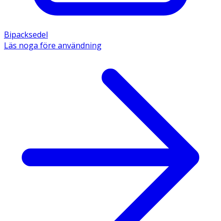
Bipacksedel
Läs noga före användning