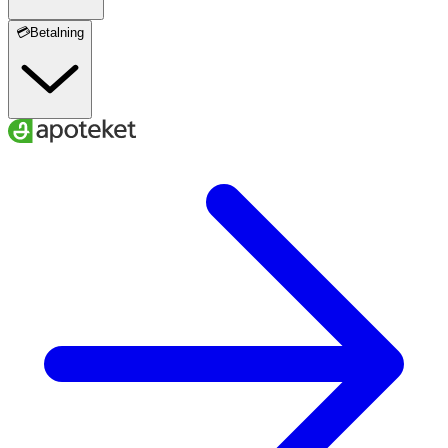
💳Betalning