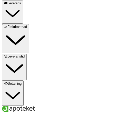
🚚Leverans
🧺Fraktkostnad
🚀Leveranstid
💳Betalning