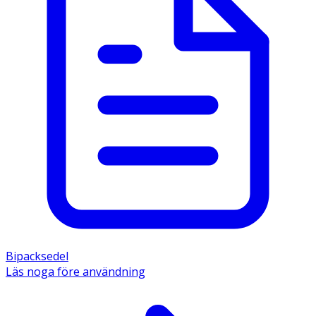
Bipacksedel
Läs noga före användning