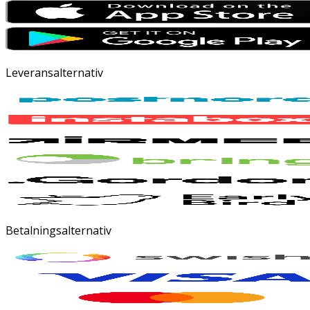
Leveransalternativ
Betalningsalternativ