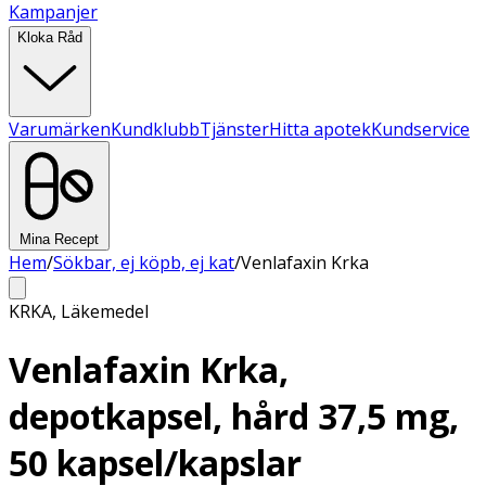
Kampanjer
Kloka Råd
Varumärken
Kundklubb
Tjänster
Hitta apotek
Kundservice
Mina Recept
Hem
/
Sökbar, ej köpb, ej kat
/
Venlafaxin Krka
KRKA
,
Läkemedel
Venlafaxin Krka,
depotkapsel, hård 37,5 mg,
50 kapsel/kapslar