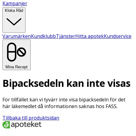
Kampanjer
Kloka Råd
Varumärken
Kundklubb
Tjänster
Hitta apotek
Kundservice
Mina Recept
Bipacksedeln kan inte visas
För tillfället kan vi tyvärr inte visa bipacksedeln för det
här läkemedlet då informationen saknas hos FASS.
Tillbaka till produktsidan