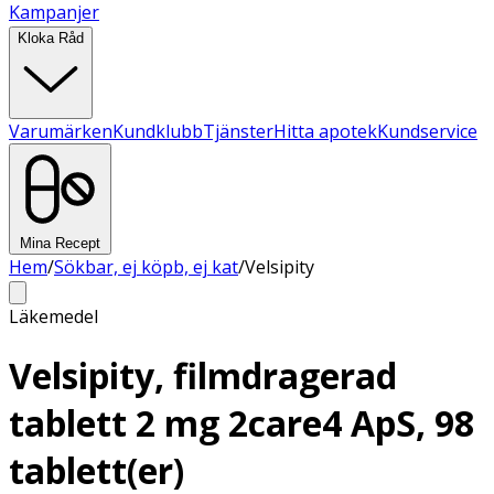
Kampanjer
Kloka Råd
Varumärken
Kundklubb
Tjänster
Hitta apotek
Kundservice
Mina Recept
Hem
/
Sökbar, ej köpb, ej kat
/
Velsipity
Läkemedel
Velsipity, filmdragerad
tablett 2 mg 2care4 ApS, 98
tablett(er)