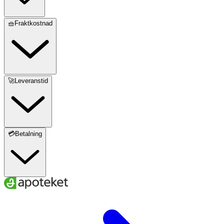
🧺Fraktkostnad
🚀Leveranstid
💳Betalning