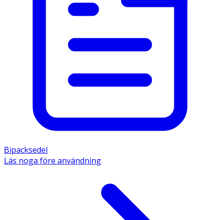
Bipacksedel
Läs noga före användning