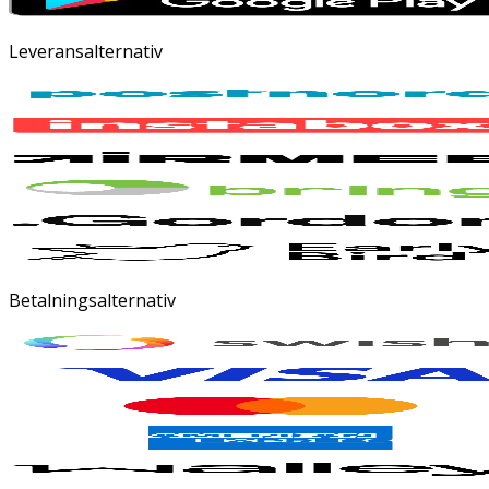
Leveransalternativ
Betalningsalternativ