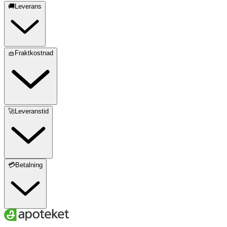
🚚Leverans
🧺Fraktkostnad
🚀Leveranstid
💳Betalning