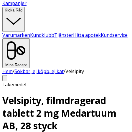
Kampanjer
Kloka Råd
Varumärken
Kundklubb
Tjänster
Hitta apotek
Kundservice
Mina Recept
Hem
/
Sökbar, ej köpb, ej kat
/
Velsipity
Läkemedel
Velsipity, filmdragerad
tablett 2 mg Medartuum
AB, 28 styck