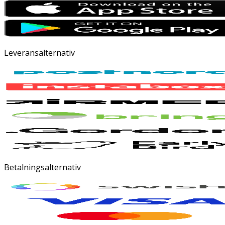
Leveransalternativ
Betalningsalternativ