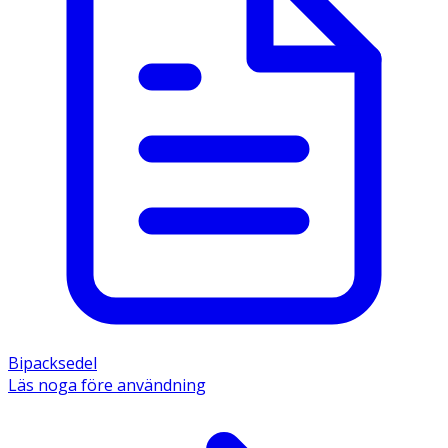
Bipacksedel
Läs noga före användning