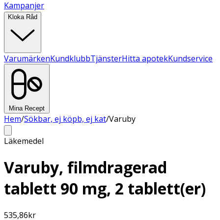
Kampanjer
Kloka Råd
Varumärken
Kundklubb
Tjänster
Hitta apotek
Kundservice
Mina Recept
Hem
/
Sökbar, ej köpb, ej kat
/
Varuby
Läkemedel
Varuby, filmdragerad
tablett 90 mg, 2 tablett(er)
535,86
kr