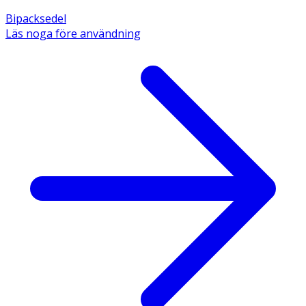
Bipacksedel
Läs noga före användning