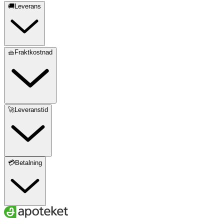
🚚Leverans
🧺Fraktkostnad
🚀Leveranstid
💳Betalning