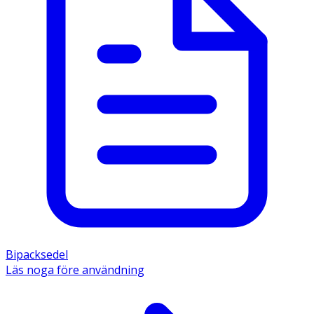
Bipacksedel
Läs noga före användning