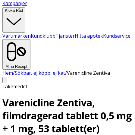
Kampanjer
Kloka Råd
Varumärken
Kundklubb
Tjänster
Hitta apotek
Kundservice
Mina Recept
Hem
/
Sökbar, ej köpb, ej kat
/
Varenicline Zentiva
Läkemedel
Varenicline Zentiva,
filmdragerad tablett 0,5 mg
+ 1 mg, 53 tablett(er)