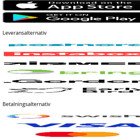
Leveransalternativ
Betalningsalternativ