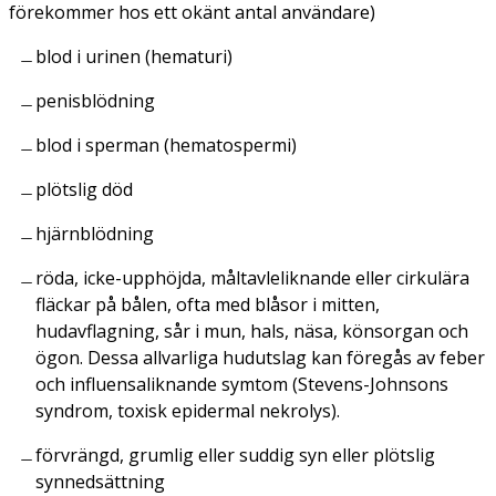
förekommer hos ett okänt antal användare)
blod i urinen (
hematuri
)
penisblödning
blod i sperman (
hematospermi
)
plötslig död
hjärnblödning
röda, icke-upphöjda, måltavleliknande eller cirkulära
fläckar på bålen, ofta med blåsor i mitten,
hudavflagning, sår i mun, hals, näsa, könsorgan och
ögon. Dessa allvarliga hudutslag kan föregås av feber
och influensaliknande symtom (
Stevens-Johnsons
syndrom
,
toxisk epidermal nekrolys
).
förvrängd, grumlig eller suddig syn eller plötslig
synnedsättning