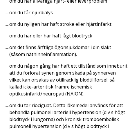
om du har allvarliga hjärt- eller leverproblem
om du får njurdialys
om du nyligen har haft stroke eller hjärtinfarkt
om du har eller har haft lågt blodtryck
om det finns ärftliga ögonsjukdomar i din släkt
(såsom näthinneinflammation).
om du någon gång har haft ett tillstånd som inneburit
att du förlorat synen genom skada på synnerven
vilket kan orsakas av otillräcklig blodtillförsel, så
kallad icke-arteritisk främre ischemisk
optikusinfarkt/neuropati (NAION).
om du tar riociguat. Detta läkemedel används för att
behandla pulmonell arteriell hypertension (d v s högt
blodtryck i lungorna) och kronisk tromboembolisk
pulmonell hypertension (d v s högt blodtryck i