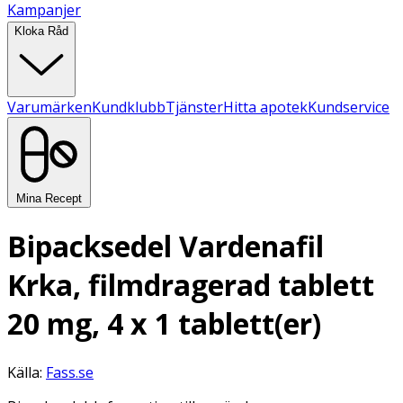
Kampanjer
Kloka Råd
Varumärken
Kundklubb
Tjänster
Hitta apotek
Kundservice
Mina Recept
Bipacksedel Vardenafil
Krka, filmdragerad tablett
20 mg, 4 x 1 tablett(er)
Källa:
Fass.se