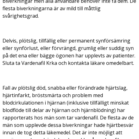
biverkningar men alla användare behöver inte få dem. De
flesta biverkningarna är av mild till måttlig
svårighetsgrad.
Delvis, plötslig, tillfällig eller permanent synförsämring
eller synförlust, eller förvrängd, grumlig eller suddig syn
på det ena eller bägge ögonen har upplevts av patienter.
Sluta ta Vardenafil Krka och kontakta läkare omedelbart.
Fall av plötslig död, snabba eller förändrade hjärtslag,
hjärtinfarkt, bröstsmärta och problem med
blodcirkulationen i hjärnan (inklusive tillfälligt minskat
blodflöde till delar av hjärnan och hjärnblödning) har
rapporterats hos män som tar vardenafil. De flesta av de
män som upplevde dessa biverkningar hade hjärtbesvär
innan de tog detta läkemedel. Det är inte möjligt att