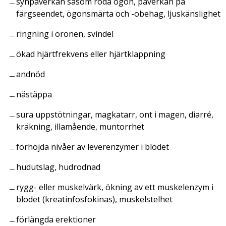
synpåverkan såsom röda ögon, påverkan på
färgseendet, ögonsmärta och -obehag, ljuskänslighet
ringning i öronen, svindel
ökad hjärtfrekvens eller hjärtklappning
andnöd
nästäppa
sura uppstötningar, magkatarr, ont i magen, diarré,
kräkning, illamående, muntorrhet
förhöjda nivåer av leverenzymer i blodet
hudutslag, hudrodnad
rygg- eller muskelvärk, ökning av ett muskelenzym i
blodet (kreatinfosfokinas), muskelstelhet
förlängda erektioner