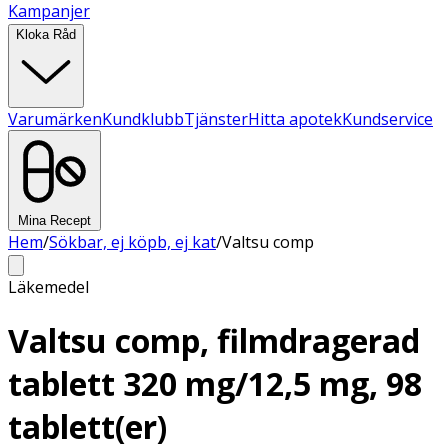
Kampanjer
Kloka Råd
Varumärken
Kundklubb
Tjänster
Hitta apotek
Kundservice
Mina Recept
Hem
/
Sökbar, ej köpb, ej kat
/
Valtsu comp
Läkemedel
Valtsu comp, filmdragerad
tablett 320 mg/12,5 mg, 98
tablett(er)