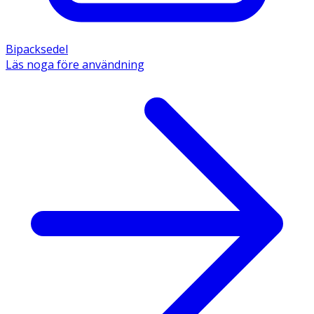
Bipacksedel
Läs noga före användning