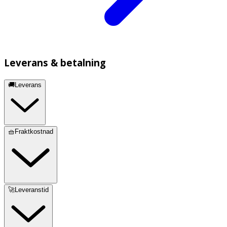
Leverans & betalning
🚚Leverans
🧺Fraktkostnad
🚀Leveranstid