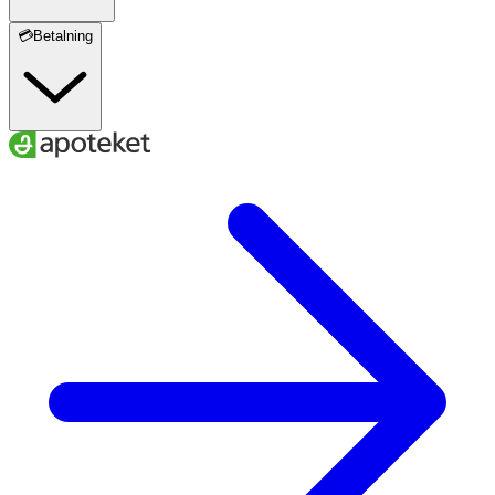
💳Betalning