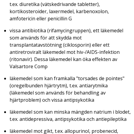
t.ex. diuretika (vätskedrivande tabletter),
kortikosteroider, laxermedel, karbenoxolon,
amfotericin eller penicillin G
vissa antibiotika (rifamycingruppen), ett läkemedel
som används för att skydda mot
transplantatavstötning (ciklosporin) eller ett
antiretroviralt läkemedel mot hiv-/AIDS-infektion
(ritonavir). Dessa läkemedel kan öka effekten av
Valsartore Comp
läkemedel som kan framkalla "torsades de pointes"
(oregelbunden hjärtrytm), t.ex. antiarytmika
(läkemedel som används för behandling av
hjärtproblem) och vissa antipsykotika
läkemedel som kan minska mängden natrium i blodet,
t.ex. antidepressiva, antipsykotika och antiepileptika
läkemedel mot gikt, t.ex. allopurinol, probenecid,