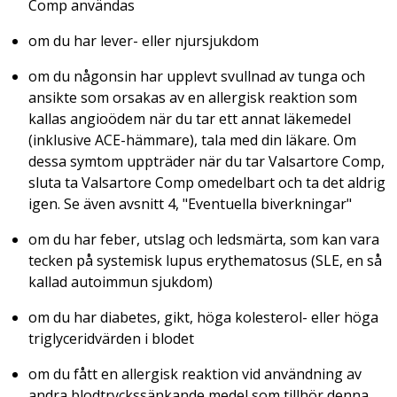
Comp användas
om du har lever- eller njursjukdom
om du någonsin har upplevt svullnad av tunga och
ansikte som orsakas av en allergisk reaktion som
kallas angioödem när du tar ett annat läkemedel
(inklusive ACE-hämmare), tala med din läkare. Om
dessa symtom uppträder när du tar Valsartore Comp,
sluta ta Valsartore Comp omedelbart och ta det aldrig
igen. Se även avsnitt 4, "Eventuella biverkningar"
om du har feber, utslag och ledsmärta, som kan vara
tecken på systemisk lupus erythematosus (SLE, en så
kallad autoimmun sjukdom)
om du har diabetes, gikt, höga kolesterol- eller höga
triglyceridvärden i blodet
om du fått en allergisk reaktion vid användning av
andra blodtryckssänkande medel som tillhör denna