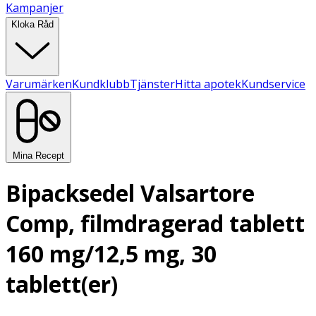
Kampanjer
Kloka Råd
Varumärken
Kundklubb
Tjänster
Hitta apotek
Kundservice
Mina Recept
Bipacksedel Valsartore
Comp, filmdragerad tablett
160 mg/12,5 mg, 30
tablett(er)