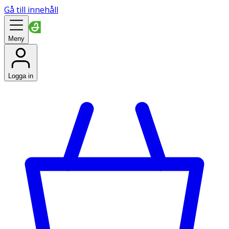
Gå till innehåll
Meny
Logga in