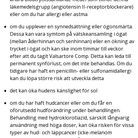
läkemedelsgrupp (angiotensin II-receptorblockerare)
eller om du har allergi eller astma
om du upplever en synnedsättning eller ögonsmärta.
Dessa kan vara symtom på vätskeansamling i ögat
(mellan åderhinnan och senhinnan) eller en ökning av
trycket i ögat och kan ske inom timmar till veckor
efter att du tagit Valsartore Comp. Detta kan leda till
permanent synförlust, om det inte behandlas. Om du
tidigare har haft en penicillin- eller sulfonamidallergi
kan du löpa större risk att utveckla detta
det kan öka hudens känslighet för sol
om du har haft hudcancer eller om du får en
oförutsedd hudförändring under behandlingen.
Behandling med hydroklorotiazid, särskilt långvarig
användning med höga doser, kan öka risken för vissa
typer av hud- och läppcancer (icke-melanom