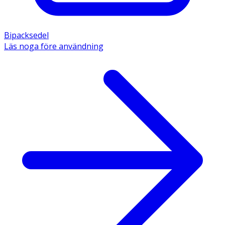
Bipacksedel
Läs noga före användning