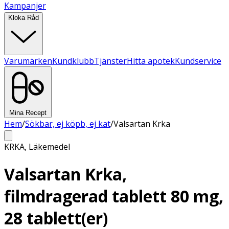
Kampanjer
Kloka Råd
Varumärken
Kundklubb
Tjänster
Hitta apotek
Kundservice
Mina Recept
Hem
/
Sökbar, ej köpb, ej kat
/
Valsartan Krka
KRKA
,
Läkemedel
Valsartan Krka,
filmdragerad tablett 80 mg,
28 tablett(er)