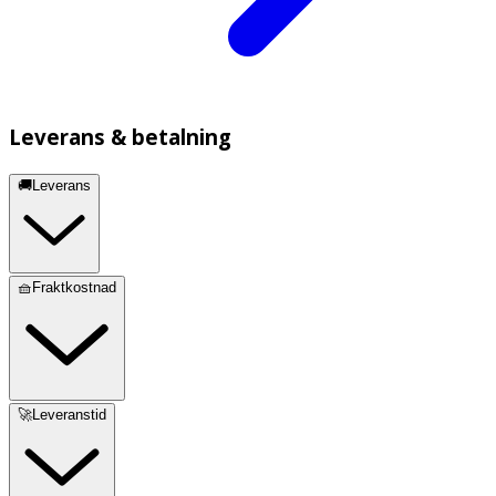
Leverans & betalning
🚚Leverans
🧺Fraktkostnad
🚀Leveranstid