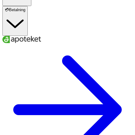
💳Betalning