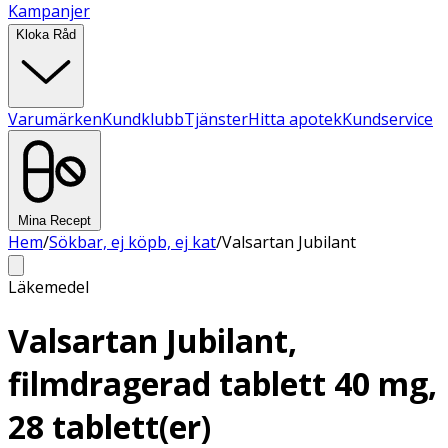
Kampanjer
Kloka Råd
Varumärken
Kundklubb
Tjänster
Hitta apotek
Kundservice
Mina Recept
Hem
/
Sökbar, ej köpb, ej kat
/
Valsartan Jubilant
Läkemedel
Valsartan Jubilant,
filmdragerad tablett 40 mg,
28 tablett(er)