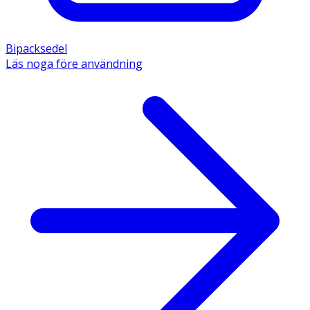
Bipacksedel
Läs noga före användning