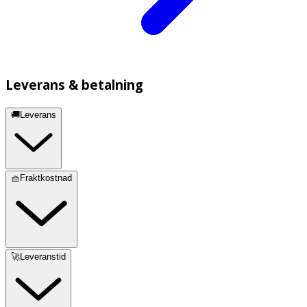
Leverans & betalning
🚚Leverans
🧺Fraktkostnad
🚀Leveranstid