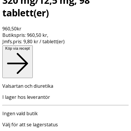
320 mg/12,5 mg, 98
tablett(er)
960,50
kr
Butikspris:
960,50 kr
,
Jmfs.pris:
9,80 kr / tablett(er)
Köp via recept
Valsartan och diuretika
I lager hos leverantör
Ingen vald butik
Välj för att se lagerstatus