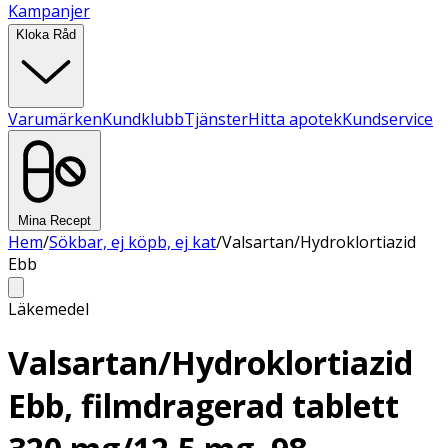
Kampanjer
Kloka Råd
Varumärken
Kundklubb
Tjänster
Hitta apotek
Kundservice
Mina Recept
Hem
/
Sökbar, ej köpb, ej kat
/
Valsartan/Hydroklortiazid
Ebb
Läkemedel
Valsartan/Hydroklortiazid
Ebb, filmdragerad tablett