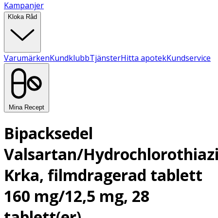
Kampanjer
Kloka Råd
Varumärken
Kundklubb
Tjänster
Hitta apotek
Kundservice
Mina Recept
Bipacksedel
Valsartan/Hydrochlorothiaz
Krka, filmdragerad tablett
160 mg/12,5 mg, 28
tablett(er)