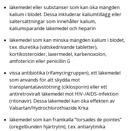
läkemedel eller substanser som kan öka mängden
kalium i blodet. Dessa inkluderar kaliumtillägg eller
saltersättningar som innehåller kalium,
kaliumsparande läkemedel och heparin
läkemedel som kan minska mängden kalium i blodet,
t.ex. diuretika (vätskedrivande tabletter),
kortikosteroider, laxermedel, karbenoxolon,
amfotericin eller penicillin G
vissa antibiotika (rifamycingruppen), ett läkemedel
som används för att skydda mot
transplantatavstötning (ciklosporin) eller ett
antiretroviralt läkemedel mot HIV-/AIDS-infektion
(ritonavir). Dessa läkemedel kan öka effekten av
Valsartan/Hydrochlorothiazide Krka
läkemedel som kan framkalla ”torsades de pointes”
(oregelbunden hjärtrytm), t.ex. antiarytmika