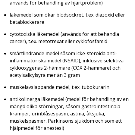
används för behandling av hjärtproblem)
läkemedel som ökar blodsockret, t.ex. diazoxid eller
betablockerare
cytotoxiska läkemedel (används för att behandla
cancer), t.ex. metotrexat eller cyklofosfamid
smärtlindrande medel såsom icke-steroida anti-
inflammatoriska medel (NSAID), inklusive selektiva
cyklooxygenas 2-hämmare (COX 2-hämmare) och
acetylsalicylsyra mer än 3 gram
muskelavslappande medel, t.ex. tubokurarin
antikolinerga läkemedel (medel för behandling av en
mängd olika störningar, såsom gastrointestinala
kramper, urinblåsespasm, astma, åksjuka,
muskelspasmer, Parkinsons sjukdom och som ett
hjälpmedel för anestesi)