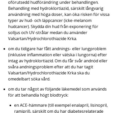
oförutsedd hudförändring under behandlingen.
Behandling med hydroklortiazid, särskilt långvarig
användning med höga doser, kan öka risken för vissa
typer av hud- och läppcancer (icke-melanom
hudcancer). Skydda din hud från exponering för
solljus och UV-strålar medan du använder
Valsartan/Hydrochlorothiazide Krka.
om du tidigare har fått andnings- eller lungproblem
(inklusive inflammation eller vätska i lungorna) efter
intag av hydroklortiazid. Om du får svår andnöd eller
svåra andningsproblem efter att du har tagit
Valsartan/Hydrochlorothiazide Krka ska du
omedelbart söka vård.
om du tar något av följande läkemedel som används
för att behandla högt blodtryck:
en ACE-hämmare (till exempel enalapril, lisinopril,
ramipril), särskilt om du har diabetesrelaterade