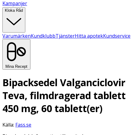
Kampanjer
Kloka Råd
Varumärken
Kundklubb
Tjänster
Hitta apotek
Kundservice
Mina Recept
Bipacksedel Valganciclovir
Teva, filmdragerad tablett
450 mg, 60 tablett(er)
Källa:
Fass.se