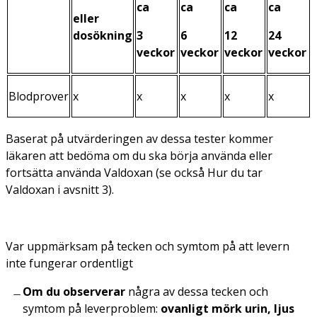
ca
ca
ca
ca
eller
dosökning
3
6
12
24
veckor
veckor
veckor
veckor
Blodprover
x
x
x
x
x
Baserat på utvärderingen av dessa tester kommer
läkaren att bedöma om du ska börja använda eller
fortsätta använda Valdoxan (se också
Hur du tar
Valdoxan
i avsnitt 3).
Var uppmärksam på tecken och symtom på att levern
inte fungerar ordentligt
Om du observerar
några av dessa tecken och
symtom på leverproblem:
ovanligt mörk urin, ljus