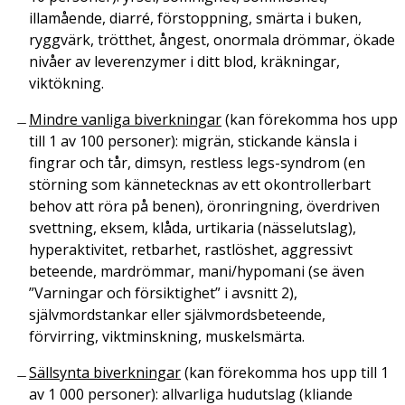
illamående, diarré, förstoppning, smärta i buken,
ryggvärk, trötthet, ångest, onormala drömmar, ökade
nivåer av leverenzymer i ditt blod, kräkningar,
viktökning.
Mindre vanliga biverkningar
(kan förekomma hos upp
till 1 av 100 personer): migrän, stickande känsla i
fingrar och tår, dimsyn, restless legs-syndrom (en
störning som kännetecknas av ett okontrollerbart
behov att röra på benen), öronringning, överdriven
svettning, eksem, klåda, urtikaria (nässelutslag),
hyperaktivitet, retbarhet, rastlöshet, aggressivt
beteende, mardrömmar, mani/hypomani (se även
”
Varningar och försiktighet”
i avsnitt 2),
självmordstankar eller självmordsbeteende,
förvirring, viktminskning, muskelsmärta.
Sällsynta biverkningar
(kan förekomma hos upp till 1
av 1 000 personer): allvarliga hudutslag (kliande