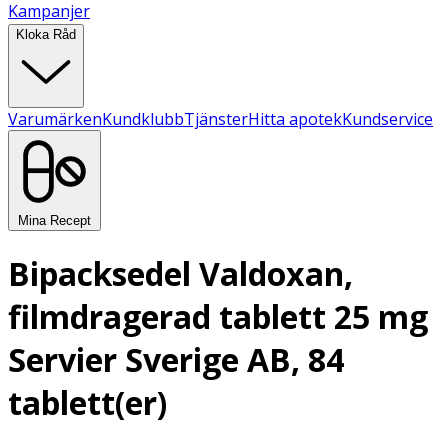
Kampanjer
Kloka Råd
Varumärken
Kundklubb
Tjänster
Hitta apotek
Kundservice
Mina Recept
Bipacksedel Valdoxan,
filmdragerad tablett 25 mg
Servier Sverige AB, 84
tablett(er)