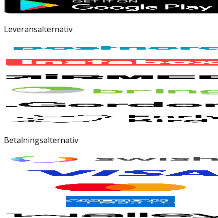
Leveransalternativ
Betalningsalternativ