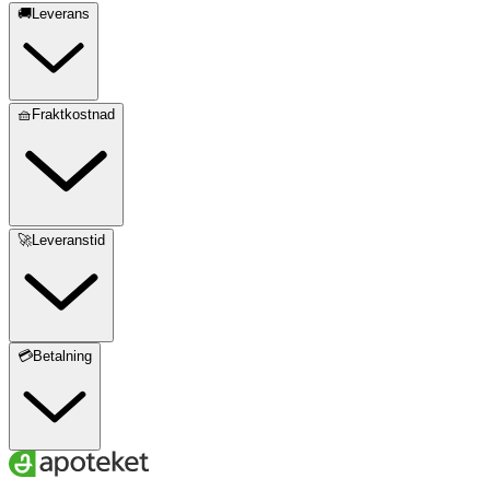
🚚Leverans
🧺Fraktkostnad
🚀Leveranstid
💳Betalning