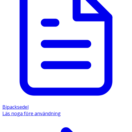
Bipacksedel
Läs noga före användning