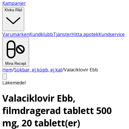
Kampanjer
Kloka Råd
Varumärken
Kundklubb
Tjänster
Hitta apotek
Kundservice
Mina Recept
Hem
/
Sökbar, ej köpb, ej kat
/
Valaciklovir Ebb
Läkemedel
Valaciklovir Ebb,
filmdragerad tablett 500
mg, 20 tablett(er)