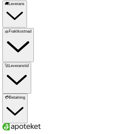
🚚Leverans
🧺Fraktkostnad
🚀Leveranstid
💳Betalning