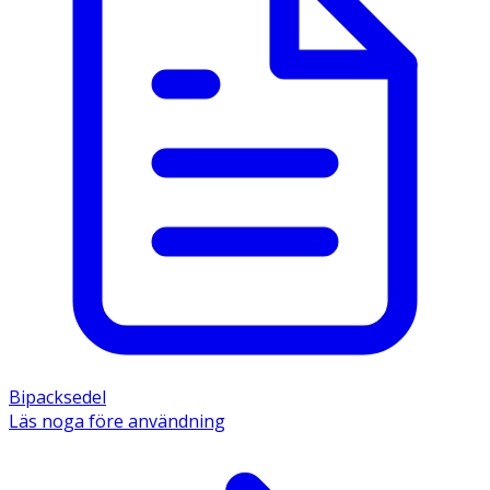
Bipacksedel
Läs noga före användning