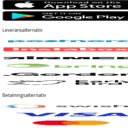
Leveransalternativ
Betalningsalternativ