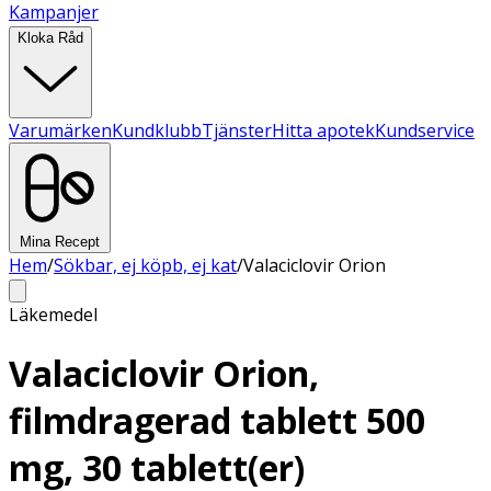
Kampanjer
Kloka Råd
Varumärken
Kundklubb
Tjänster
Hitta apotek
Kundservice
Mina Recept
Hem
/
Sökbar, ej köpb, ej kat
/
Valaciclovir Orion
Läkemedel
Valaciclovir Orion,
filmdragerad tablett 500
mg, 30 tablett(er)