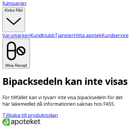
Kampanjer
Kloka Råd
Varumärken
Kundklubb
Tjänster
Hitta apotek
Kundservice
Mina Recept
Bipacksedeln kan inte visas
För tillfället kan vi tyvärr inte visa bipacksedeln för det
här läkemedlet då informationen saknas hos FASS.
Tillbaka till produktsidan