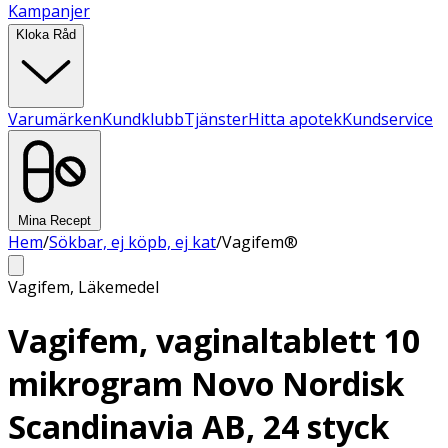
Kampanjer
Kloka Råd
Varumärken
Kundklubb
Tjänster
Hitta apotek
Kundservice
Mina Recept
Hem
/
Sökbar, ej köpb, ej kat
/
Vagifem®
Vagifem
,
Läkemedel
Vagifem, vaginaltablett 10
mikrogram Novo Nordisk
Scandinavia AB, 24 styck