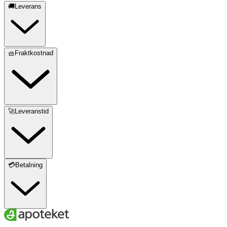
🚚Leverans
🧺Fraktkostnad
🚀Leveranstid
💳Betalning