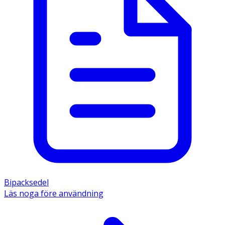
Bipacksedel
Läs noga före användning