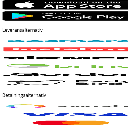
Leveransalternativ
Betalningsalternativ