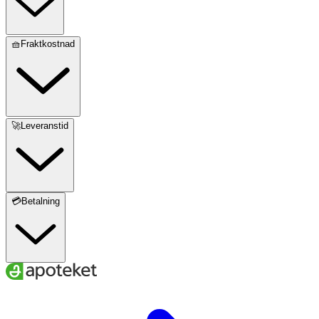
🧺Fraktkostnad
🚀Leveranstid
💳Betalning