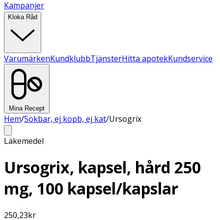
Kampanjer
Kloka Råd
Varumärken
Kundklubb
Tjänster
Hitta apotek
Kundservice
Mina Recept
Hem
/
Sökbar, ej köpb, ej kat
/
Ursogrix
Läkemedel
Ursogrix, kapsel, hård 250
mg, 100 kapsel/kapslar
250,23
kr