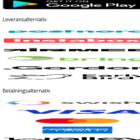
Leveransalternativ
Betalningsalternativ