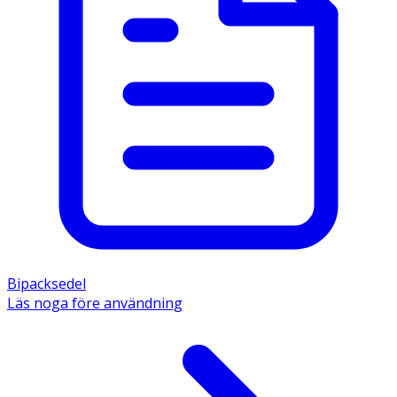
Bipacksedel
Läs noga före användning