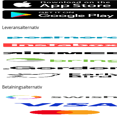
Leveransalternativ
Betalningsalternativ