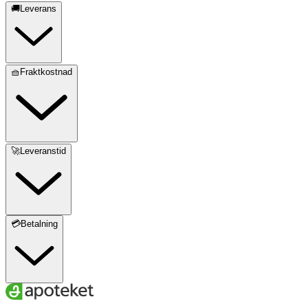
🚚Leverans
🧺Fraktkostnad
🚀Leveranstid
💳Betalning