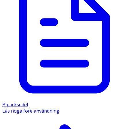
Bipacksedel
Läs noga före användning