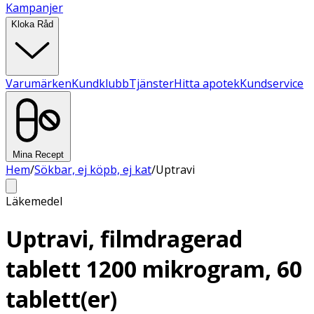
Kampanjer
Kloka Råd
Varumärken
Kundklubb
Tjänster
Hitta apotek
Kundservice
Mina Recept
Hem
/
Sökbar, ej köpb, ej kat
/
Uptravi
Läkemedel
Uptravi, filmdragerad
tablett 1200 mikrogram, 60
tablett(er)