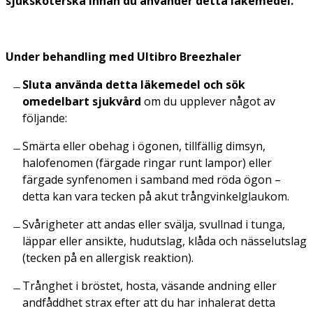
sjuksköterska innan du använder detta läkemedel.
Under behandling med Ultibro Breezhaler
Sluta använda detta läkemedel och sök
omedelbart sjukvård
om du upplever något av
följande:
Smärta eller obehag i ögonen, tillfällig dimsyn,
halofenomen (färgade ringar runt lampor) eller
färgade synfenomen i samband med röda ögon –
detta kan vara tecken på akut trångvinkelglaukom.
Svårigheter att andas eller svälja, svullnad i tunga,
läppar eller ansikte, hudutslag, klåda och nässelutslag
(tecken på en allergisk reaktion).
Trånghet i bröstet, hosta, väsande andning eller
andfåddhet strax efter att du har inhalerat detta