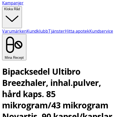
Kampanjer
Kloka Råd
Varumärken
Kundklubb
Tjänster
Hitta apotek
Kundservice
Mina Recept
Bipacksedel Ultibro
Breezhaler, inhal.pulver,
hård kaps. 85
mikrogram/43 mikrogram
Novartis, 90 kapsel/kapslar