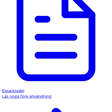
Bipacksedel
Läs noga före användning