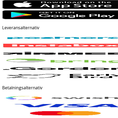
Leveransalternativ
Betalningsalternativ