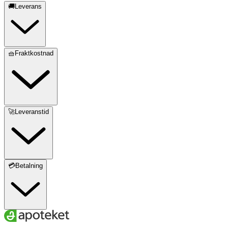
🚚Leverans
🧺Fraktkostnad
🚀Leveranstid
💳Betalning