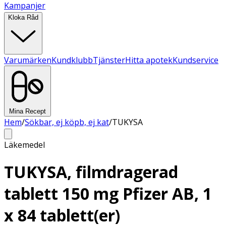
Kampanjer
Kloka Råd
Varumärken
Kundklubb
Tjänster
Hitta apotek
Kundservice
Mina Recept
Hem
/
Sökbar, ej köpb, ej kat
/
TUKYSA
Läkemedel
TUKYSA, filmdragerad
tablett 150 mg Pfizer AB, 1
x 84 tablett(er)