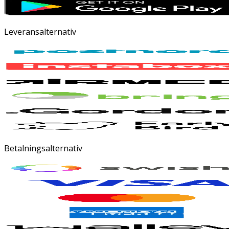
Leveransalternativ
Betalningsalternativ