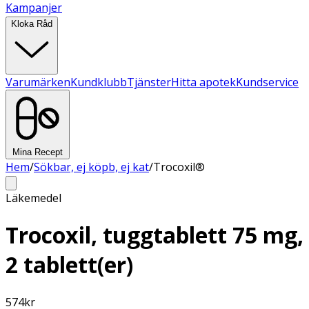
Kampanjer
Kloka Råd
Varumärken
Kundklubb
Tjänster
Hitta apotek
Kundservice
Mina Recept
Hem
/
Sökbar, ej köpb, ej kat
/
Trocoxil®
Läkemedel
Trocoxil, tuggtablett 75 mg,
2 tablett(er)
574
kr