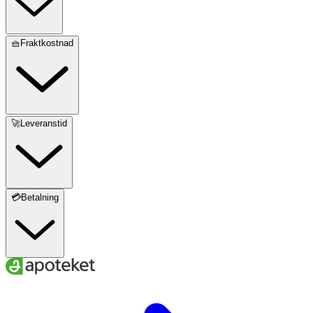
🧺Fraktkostnad
🚀Leveranstid
💳Betalning