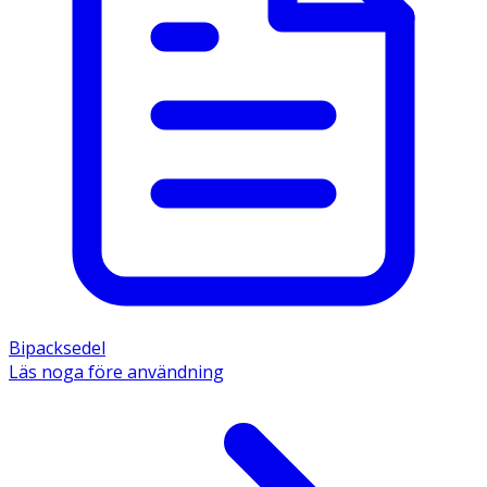
Bipacksedel
Läs noga före användning