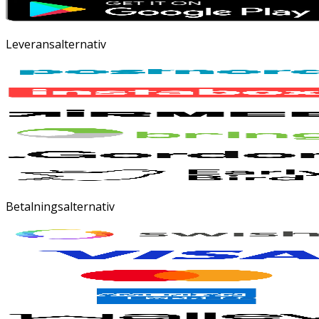
Leveransalternativ
Betalningsalternativ