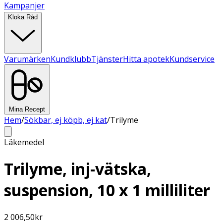
Kampanjer
Kloka Råd
Varumärken
Kundklubb
Tjänster
Hitta apotek
Kundservice
Mina Recept
Hem
/
Sökbar, ej köpb, ej kat
/
Trilyme
Läkemedel
Trilyme, inj-vätska,
suspension, 10 x 1 milliliter
2 006,50
kr