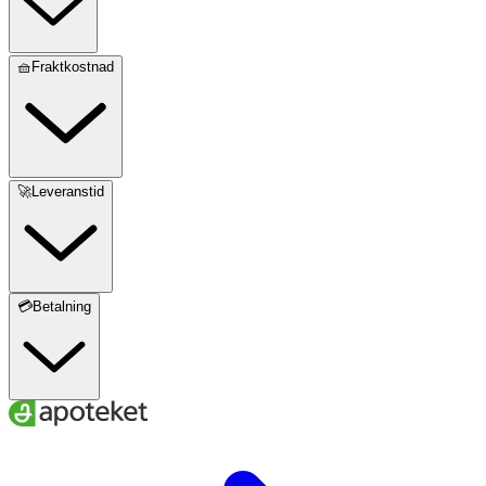
🧺Fraktkostnad
🚀Leveranstid
💳Betalning