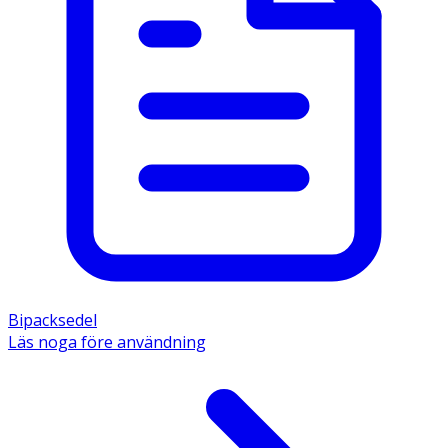
Bipacksedel
Läs noga före användning