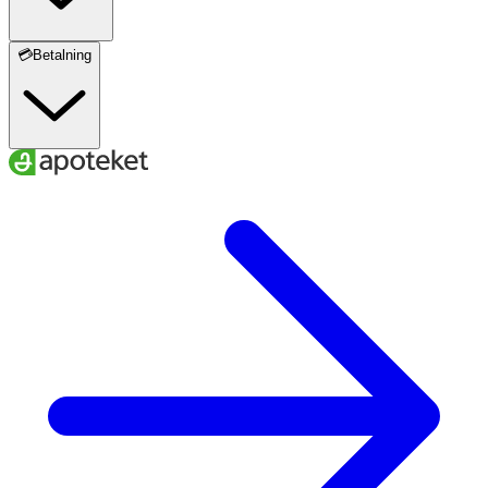
💳Betalning