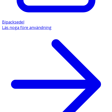
Bipacksedel
Läs noga före användning