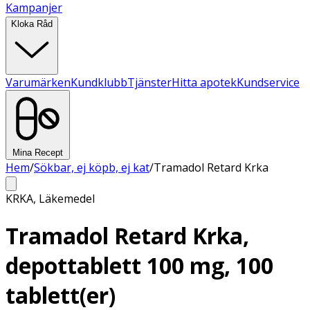
Kampanjer
Kloka Råd
Varumärken
Kundklubb
Tjänster
Hitta apotek
Kundservice
Mina Recept
Hem
/
Sökbar, ej köpb, ej kat
/
Tramadol Retard Krka
KRKA
,
Läkemedel
Tramadol Retard Krka,
depottablett 100 mg, 100
tablett(er)