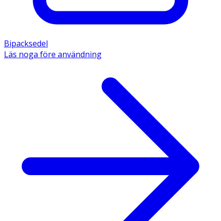
Bipacksedel
Läs noga före användning