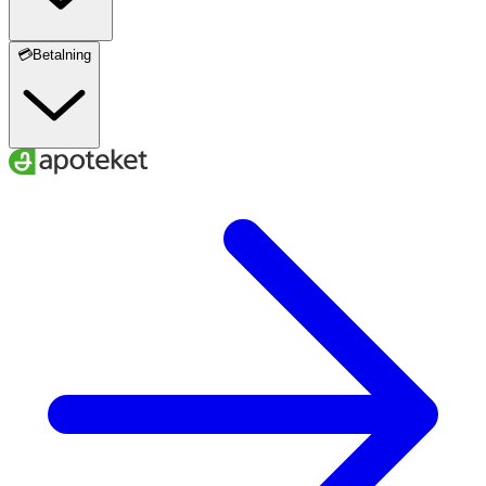
💳Betalning