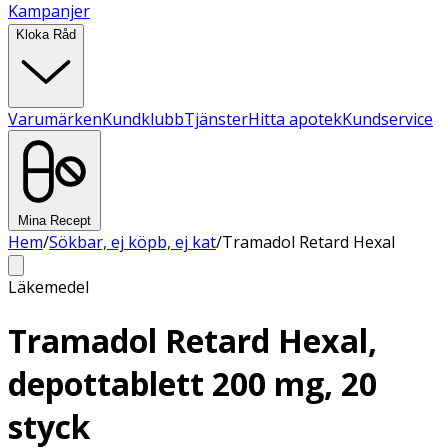
Kampanjer
Kloka Råd
Varumärken
Kundklubb
Tjänster
Hitta apotek
Kundservice
Mina Recept
Hem
/
Sökbar, ej köpb, ej kat
/
Tramadol Retard Hexal
Läkemedel
Tramadol Retard Hexal,
depottablett 200 mg, 20
styck