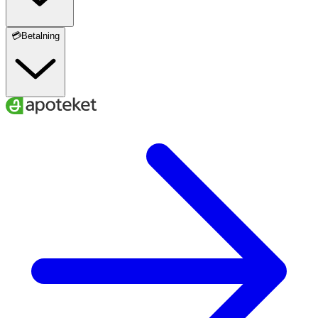
💳Betalning