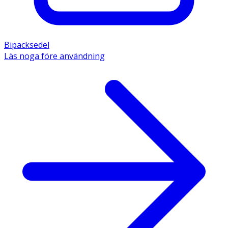
Bipacksedel
Läs noga före användning