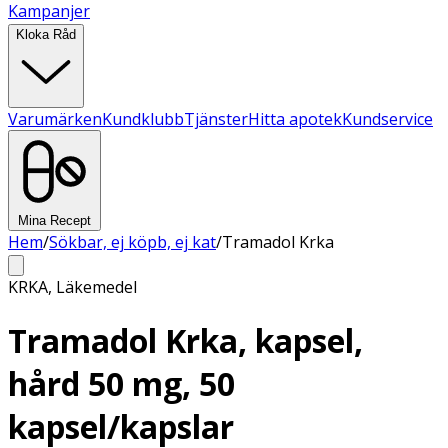
Kampanjer
Kloka Råd
Varumärken
Kundklubb
Tjänster
Hitta apotek
Kundservice
Mina Recept
Hem
/
Sökbar, ej köpb, ej kat
/
Tramadol Krka
KRKA
,
Läkemedel
Tramadol Krka, kapsel,
hård 50 mg, 50
kapsel/kapslar