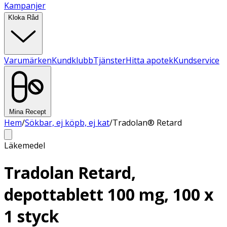
Kampanjer
Kloka Råd
Varumärken
Kundklubb
Tjänster
Hitta apotek
Kundservice
Mina Recept
Hem
/
Sökbar, ej köpb, ej kat
/
Tradolan® Retard
Läkemedel
Tradolan Retard,
depottablett 100 mg, 100 x
1 styck