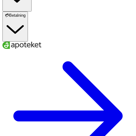
💳Betalning