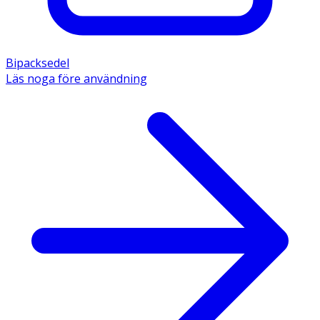
Bipacksedel
Läs noga före användning