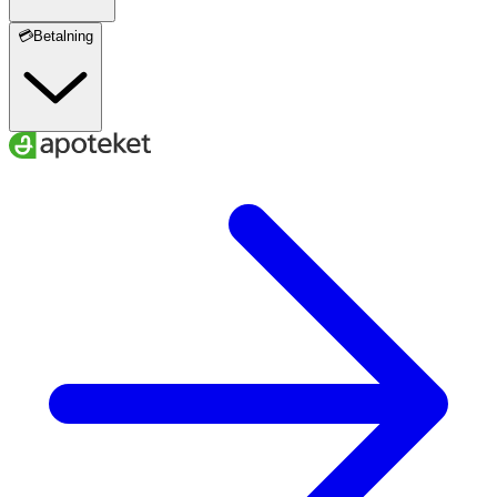
💳Betalning