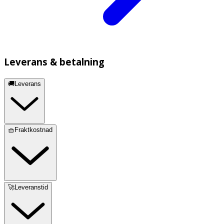
Leverans & betalning
🚚Leverans
🧺Fraktkostnad
🚀Leveranstid