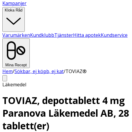
Kampanjer
Kloka Råd
Varumärken
Kundklubb
Tjänster
Hitta apotek
Kundservice
Mina Recept
Hem
/
Sökbar, ej köpb, ej kat
/
TOVIAZ®
Läkemedel
TOVIAZ, depottablett 4 mg
Paranova Läkemedel AB, 28
tablett(er)