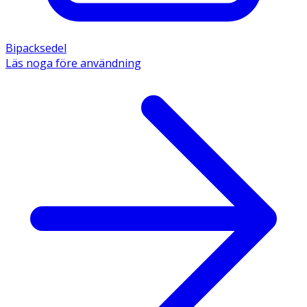
Bipacksedel
Läs noga före användning