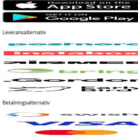
Leveransalternativ
Betalningsalternativ