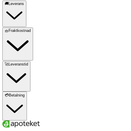
🚚Leverans
🧺Fraktkostnad
🚀Leveranstid
💳Betalning