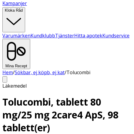
Kampanjer
Kloka Råd
Varumärken
Kundklubb
Tjänster
Hitta apotek
Kundservice
Mina Recept
Hem
/
Sökbar, ej köpb, ej kat
/
Tolucombi
Läkemedel
Tolucombi, tablett 80
mg/25 mg 2care4 ApS, 98
tablett(er)