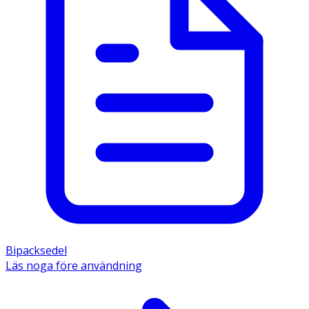
Bipacksedel
Läs noga före användning