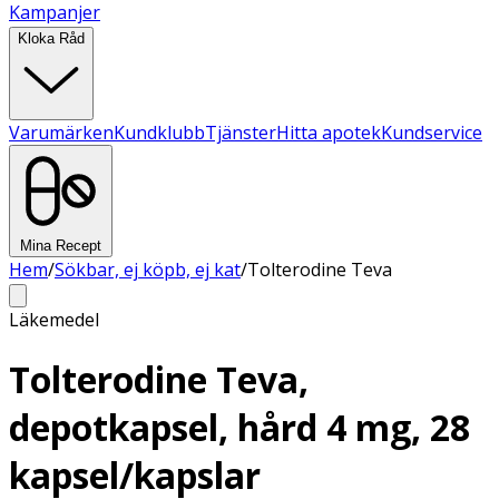
Kampanjer
Kloka Råd
Varumärken
Kundklubb
Tjänster
Hitta apotek
Kundservice
Mina Recept
Hem
/
Sökbar, ej köpb, ej kat
/
Tolterodine Teva
Läkemedel
Tolterodine Teva,
depotkapsel, hård 4 mg, 28
kapsel/kapslar