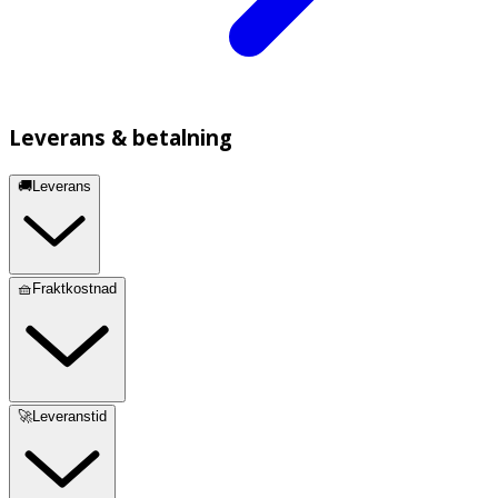
Leverans & betalning
🚚Leverans
🧺Fraktkostnad
🚀Leveranstid