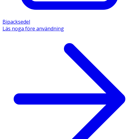
Bipacksedel
Läs noga före användning