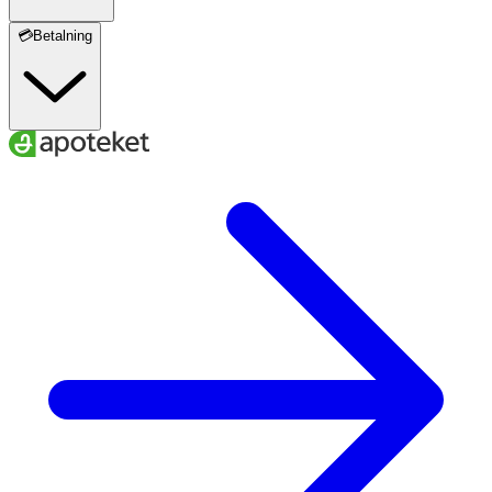
💳Betalning