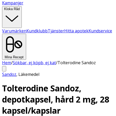
Kampanjer
Kloka Råd
Varumärken
Kundklubb
Tjänster
Hitta apotek
Kundservice
Mina Recept
Hem
/
Sökbar, ej köpb, ej kat
/
Tolterodine Sandoz
Sandoz
,
Läkemedel
Tolterodine Sandoz,
depotkapsel, hård 2 mg, 28
kapsel/kapslar