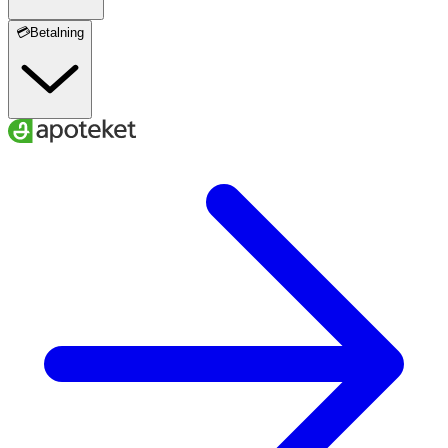
💳Betalning