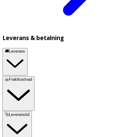
Leverans & betalning
🚚Leverans
🧺Fraktkostnad
🚀Leveranstid