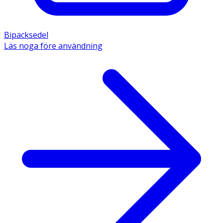
Bipacksedel
Läs noga före användning