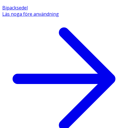
Bipacksedel
Läs noga före användning