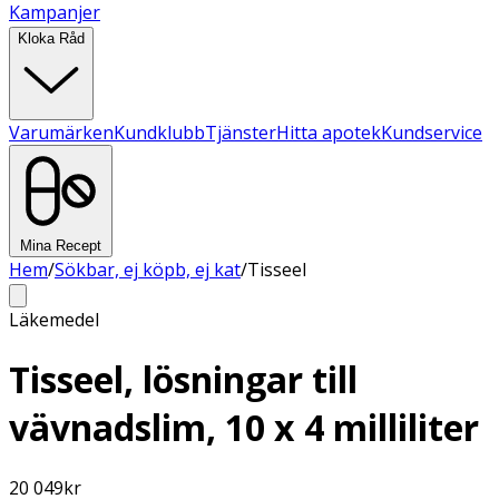
Kampanjer
Kloka Råd
Varumärken
Kundklubb
Tjänster
Hitta apotek
Kundservice
Mina Recept
Hem
/
Sökbar, ej köpb, ej kat
/
Tisseel
Läkemedel
Tisseel, lösningar till
vävnadslim, 10 x 4 milliliter
20 049
kr