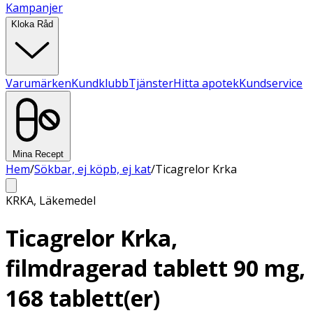
Kampanjer
Kloka Råd
Varumärken
Kundklubb
Tjänster
Hitta apotek
Kundservice
Mina Recept
Hem
/
Sökbar, ej köpb, ej kat
/
Ticagrelor Krka
KRKA
,
Läkemedel
Ticagrelor Krka,
filmdragerad tablett 90 mg,
168 tablett(er)