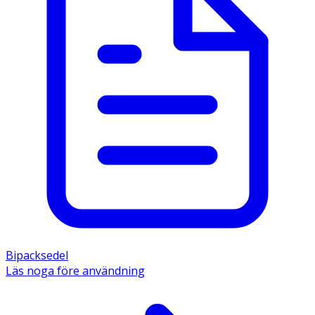
Bipacksedel
Läs noga före användning