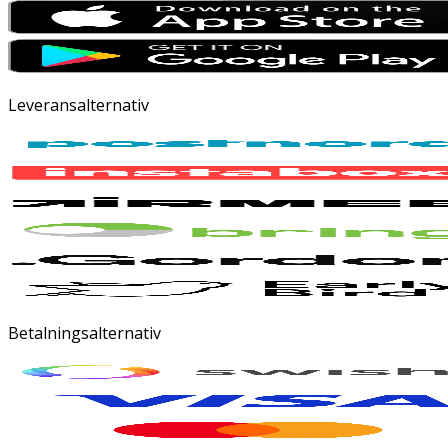
Leveransalternativ
Betalningsalternativ