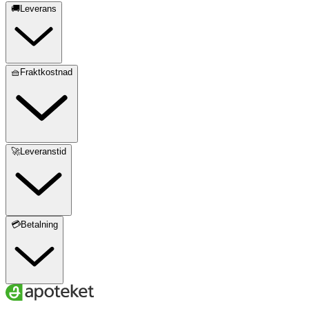
🚚Leverans
🧺Fraktkostnad
🚀Leveranstid
💳Betalning