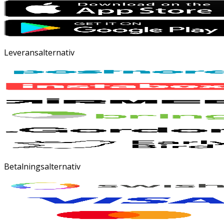
Leveransalternativ
Betalningsalternativ