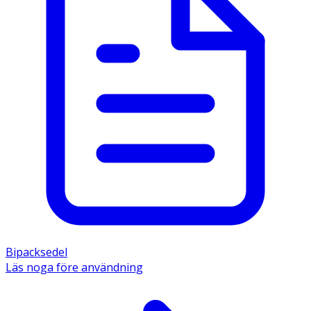
Bipacksedel
Läs noga före användning