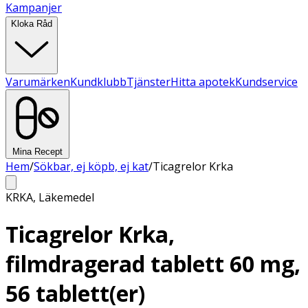
Kampanjer
Kloka Råd
Varumärken
Kundklubb
Tjänster
Hitta apotek
Kundservice
Mina Recept
Hem
/
Sökbar, ej köpb, ej kat
/
Ticagrelor Krka
KRKA
,
Läkemedel
Ticagrelor Krka,
filmdragerad tablett 60 mg,
56 tablett(er)