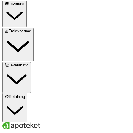
🚚Leverans
🧺Fraktkostnad
🚀Leveranstid
💳Betalning