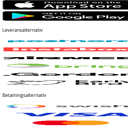
Leveransalternativ
Betalningsalternativ