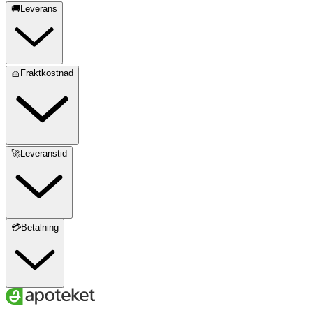
🚚Leverans
🧺Fraktkostnad
🚀Leveranstid
💳Betalning