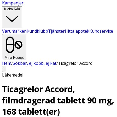
Kampanjer
Kloka Råd
Varumärken
Kundklubb
Tjänster
Hitta apotek
Kundservice
Mina Recept
Hem
/
Sökbar, ej köpb, ej kat
/
Ticagrelor Accord
Läkemedel
Ticagrelor Accord,
filmdragerad tablett 90 mg,
168 tablett(er)