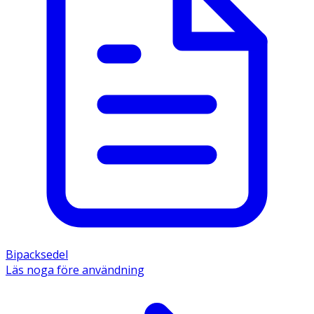
Bipacksedel
Läs noga före användning