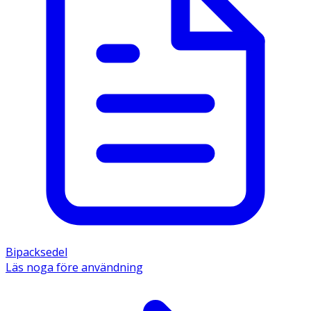
Bipacksedel
Läs noga före användning