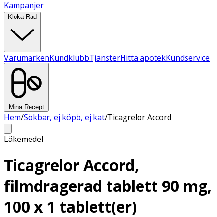
Kampanjer
Kloka Råd
Varumärken
Kundklubb
Tjänster
Hitta apotek
Kundservice
Mina Recept
Hem
/
Sökbar, ej köpb, ej kat
/
Ticagrelor Accord
Läkemedel
Ticagrelor Accord,
filmdragerad tablett 90 mg,
100 x 1 tablett(er)