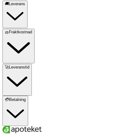
🚚Leverans
🧺Fraktkostnad
🚀Leveranstid
💳Betalning