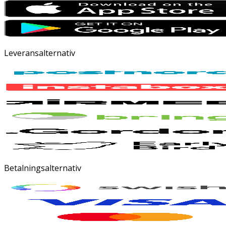
Leveransalternativ
Betalningsalternativ