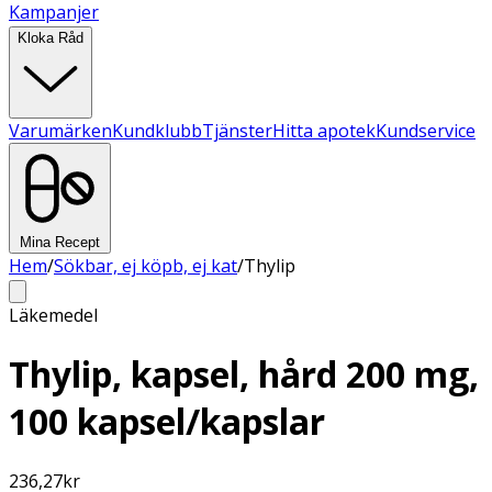
Kampanjer
Kloka Råd
Varumärken
Kundklubb
Tjänster
Hitta apotek
Kundservice
Mina Recept
Hem
/
Sökbar, ej köpb, ej kat
/
Thylip
Läkemedel
Thylip, kapsel, hård 200 mg,
100 kapsel/kapslar
236,27
kr