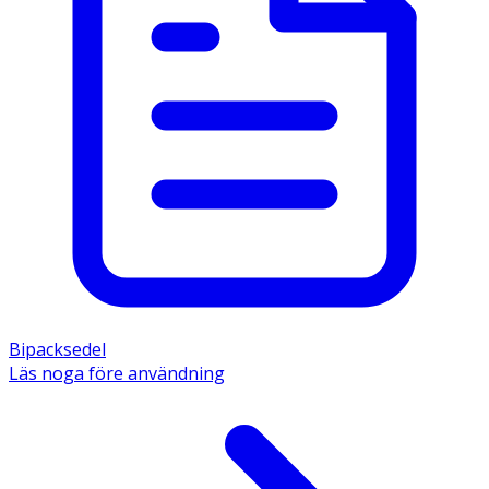
Bipacksedel
Läs noga före användning