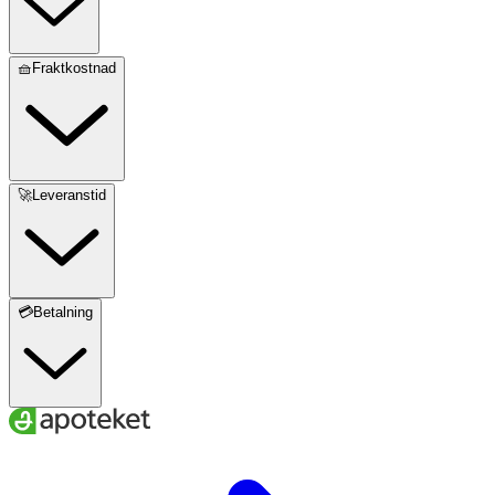
🧺Fraktkostnad
🚀Leveranstid
💳Betalning