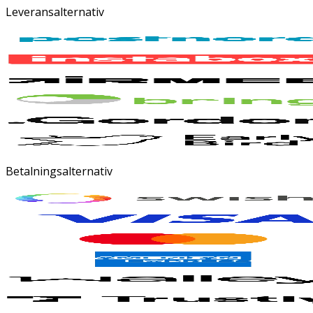
Leveransalternativ
Betalningsalternativ